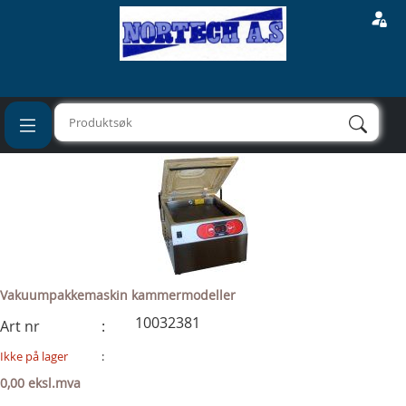
\
Pakkeutstyr
Vakuumpakkemaskiner
\
Vakuumpakkemaskin
kammermodeller
Vakuumpakkemaskin kammermodeller
10032381
Art nr
:
Ikke på lager
:
0,00 eksl.mva