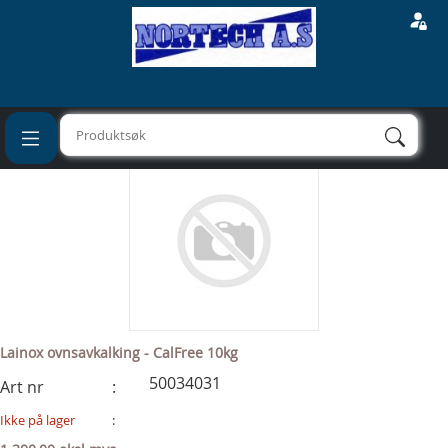
\
\
Ovner
Kjemi
Lainox ovnsavkalking
- CalFree 10kg
Lainox ovnsavkalking - CalFree 10kg
50034031
Art nr
:
Ikke på lager
: