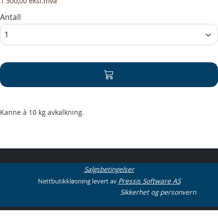
1 300,00 eksl.mva
Antall
Kanne à 10 kg avkalkning.
Salgsbetingelser
Nettbutikkløsning levert av
Pressis Software AS
Sikkerhet og personvern