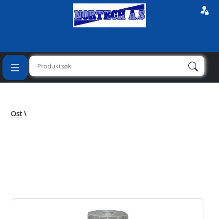
Ost
\